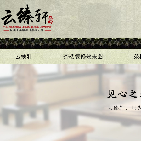
云臻轩
茶楼装修效果图
茶