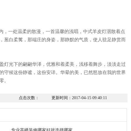
楼内，一处温柔的散漫，一首温馨的浅唱，中式羊皮灯洇散着点
，葱白柔荑，那端庄的身姿，那静默的气质，使人驻足静赏而
盈灯光下的翩翩华泽，优雅和着柔美，浅移着舞步，淡淡走过
的守候这份静谧，这份安详。华晕的美，已然怒放在我的世界
零。
点击次数：
更新时间：2017-04-15 09:40:11
专业茶楼装修哪家好就选择哪家