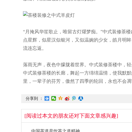
“月掩风华笙歌止，唯留古灯燿梦痴。”中式装修茶
点星辉，似星汉似银河，又似温婉的少女，皓月明眸
流连忘返。
落雨无声，夜色中朦胧着世界。中式装修茶楼中，轻
中式装修茶楼的长廊，舞起一方绵绵温情，使我默默
里，一辈子的芬芳，傲然了四季的轮回，永也不会凋
分享到 ：
[阅读过本文的朋友还对下面文章感兴趣]
中国茶道是饮茶之道精神