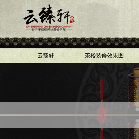
云臻轩
茶楼装修效果图