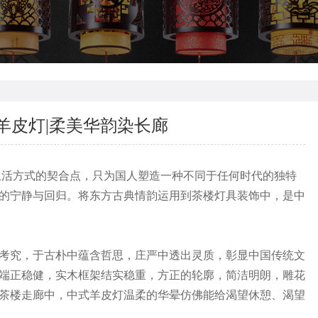
羊皮灯|柔美华韵染长廊
活方式的契合点，只为国人塑造一种不同于任何时代的独特
的宁静与回归。将东方古典情韵运用到茶楼灯具装饰中，是中
考究，于古朴中蕴含哲思，庄严中透出灵质，彰显中国传统文
端正稳健，实木框架结实稳重，方正的轮廓，简洁明朗，雕花
茶楼走廊中，中式羊皮灯温柔的华晕仿佛能给渴望休憩、渴望